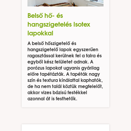
Belső hő- és
hangszigetelés Isotex
lapokkal
A belső hőszigetelő és
hangszigetelő lapok egyszerűen
ragasztással kerülnek fel a falra és
egyből kész felületet adnak.
A
porózus lapokat ugyanis gyárilag
előre tapétázták. A tapéták nagy
szín és textura kínálattal kaphatók,
de ha nem talál köztük megfelelőt,
akkor vizes bázisú festékkel
azonnal át is festhetők.