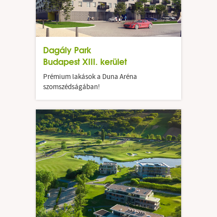
Hasznos linkek
Blog
Dagály Park
Budapest XIII. kerület
Prémium lakások a Duna Aréna
szomszédságában!