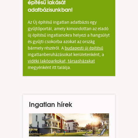
építésű lakását
adatbázisunkban!
Az Új építésű ingatlan adatbázis egy
gyűjtőportál, amely kimondottan az eladó
új építésű ingatlanokra helyezi a hangsúlyt
és gyűjti csokorba azokat az ország
bármely részéről. A
budapesti új építésű
ingatlanberuházásokat kerületenként, a
vidéki lakóparkokat, társasházakat
megyénként itt találja.
Ingatlan hírek