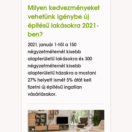
Milyen kedvezményeket
vehetünk igénybe új
építésű lakásokra 2021-
ben?
2021. január 1-től a 150
négyzetméternél kisebb
alapterületű lakásokra és 300
négyzetméternél kisebb
alapterületű házakra a mostani
27% helyett ismét 5% áfát kell
fizetni új építésű ingatlan
vásárlásakor.