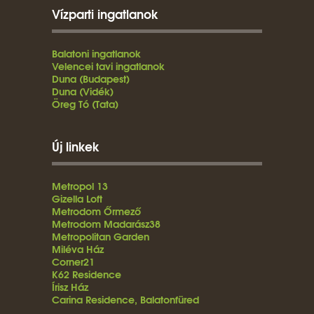
Vízparti ingatlanok
Balatoni ingatlanok
Velencei tavi ingatlanok
Duna (Budapest)
Duna (Vidék)
Öreg Tó (Tata)
Új linkek
Metropol 13
Gizella Loft
Metrodom Őrmező
Metrodom Madarász38
Metropolitan Garden
Miléva Ház
Corner21
K62 Residence
Írisz Ház
Carina Residence, Balatonfüred