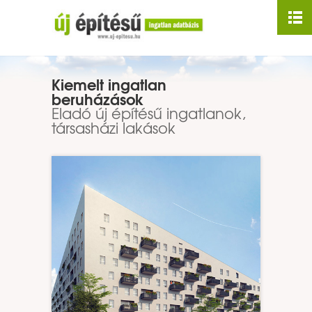
Nyitólap
Rólunk
Kiemelt ingatlan
Mi ez?
beruházások
Eladó új építésű ingatlanok,
Linkajánló
társasházi lakások
Médiaajánlat
Kapcsolat
Budapesti ingatlanok
Vidéki ingatlanok
Vízparti ingatlanok