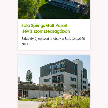
Zala Springs Golf Resort
Hévíz szomszédságában
Exkluzív új építésű lakások a Balatontól 20
km-re