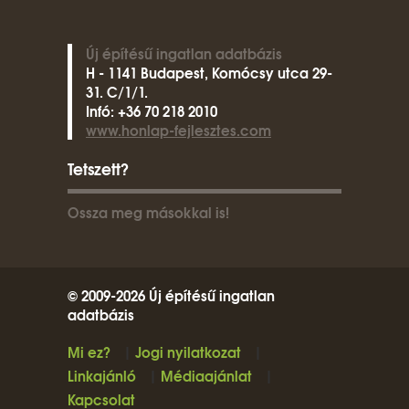
Új építésű ingatlan adatbázis
H - 1141 Budapest, Komócsy utca 29-
31. C/1/1.
Infó: +36 70 218 2010
www.honlap-fejlesztes.com
Tetszett?
Ossza meg másokkal is!
© 2009-2026 Új építésű ingatlan
adatbázis
Mi ez?
|
Jogi nyilatkozat
|
Linkajánló
|
Médiaajánlat
|
Kapcsolat