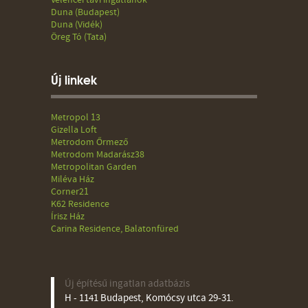
Velencei tavi ingatlanok
Duna (Budapest)
Duna (Vidék)
Öreg Tó (Tata)
Új linkek
Metropol 13
Gizella Loft
Metrodom Őrmező
Metrodom Madarász38
Metropolitan Garden
Miléva Ház
Corner21
K62 Residence
Írisz Ház
Carina Residence, Balatonfüred
Új építésű ingatlan adatbázis
H - 1141 Budapest, Komócsy utca 29-31.