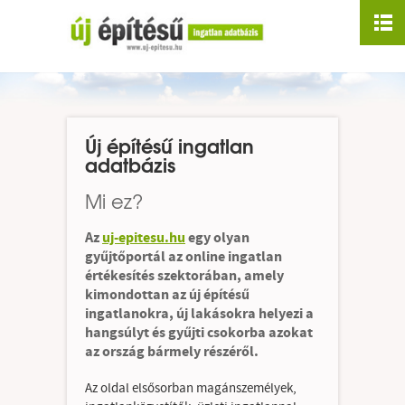
Nyitólap
Rólunk
Mi ez?
Új építésű ingatlan
Linkajánló
adatbázis
Mi ez?
Médiaajánlat
Az
uj-epitesu.hu
egy olyan
Kapcsolat
gyűjtőportál az online ingatlan
értékesítés szektorában, amely
Budapesti ingatlanok
kimondottan az új építésű
ingatlanokra, új lakásokra helyezi a
Vidéki ingatlanok
hangsúlyt és gyűjti csokorba azokat
az ország bármely részéről.
Vízparti ingatlanok
Az oldal elsősorban magánszemélyek,