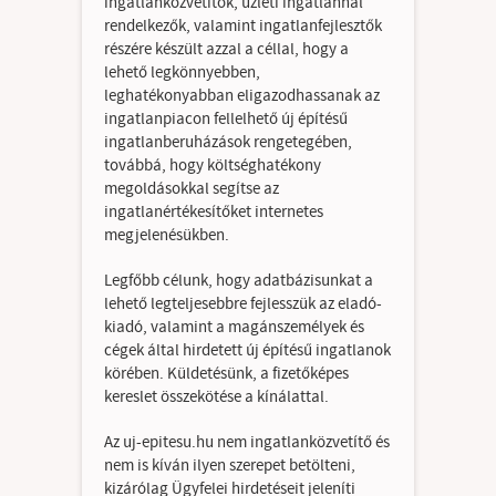
ingatlanközvetítők, üzleti ingatlannal
Hasznos linkek
rendelkezők, valamint ingatlanfejlesztők
részére készült azzal a céllal, hogy a
Blog
lehető legkönnyebben,
leghatékonyabban eligazodhassanak az
ingatlanpiacon fellelhető új építésű
ingatlanberuházások rengetegében,
továbbá, hogy költséghatékony
megoldásokkal segítse az
ingatlanértékesítőket internetes
megjelenésükben.
Legfőbb célunk, hogy adatbázisunkat a
lehető legteljesebbre fejlesszük az eladó-
kiadó, valamint a magánszemélyek és
cégek által hirdetett új építésű ingatlanok
körében. Küldetésünk, a fizetőképes
kereslet összekötése a kínálattal.
Az uj-epitesu.hu nem ingatlanközvetítő és
nem is kíván ilyen szerepet betölteni,
kizárólag Ügyfelei hirdetéseit jeleníti