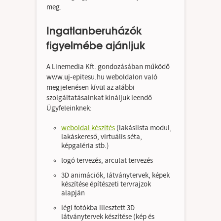
meg.
Ingatlanberuházók
figyelmébe ajánljuk
A Linemedia Kft. gondozásában működő
www.uj-epitesu.hu weboldalon való
megjelenésen kívül az alábbi
szolgáltatásainkat kínáljuk leendő
Ügyfeleinknek:
weboldal készítés
(lakáslista modul,
lakáskereső, virtuális séta,
képgaléria stb.)
logó tervezés, arculat tervezés
3D animációk, látványtervek, képek
készítése építészeti tervrajzok
alapján
légi fotókba illesztett 3D
látványtervek készítése (kép és