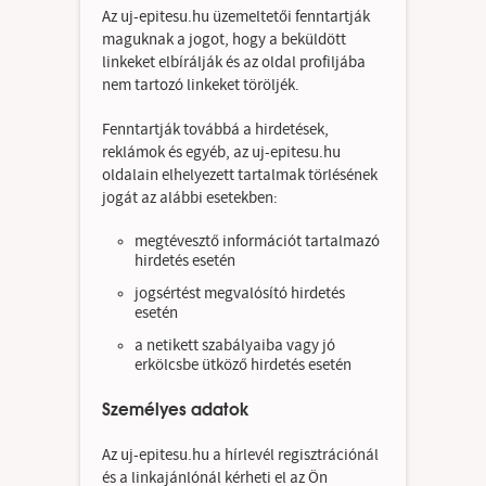
Az uj-epitesu.hu üzemeltetői fenntartják
maguknak a jogot, hogy a beküldött
linkeket elbírálják és az oldal profiljába
nem tartozó linkeket töröljék.
Fenntartják továbbá a hirdetések,
reklámok és egyéb, az uj-epitesu.hu
oldalain elhelyezett tartalmak törlésének
jogát az alábbi esetekben:
megtévesztő információt tartalmazó
hirdetés esetén
jogsértést megvalósító hirdetés
esetén
a netikett szabályaiba vagy jó
erkölcsbe ütköző hirdetés esetén
Személyes adatok
Az uj-epitesu.hu a hírlevél regisztrációnál
és a linkajánlónál kérheti el az Ön