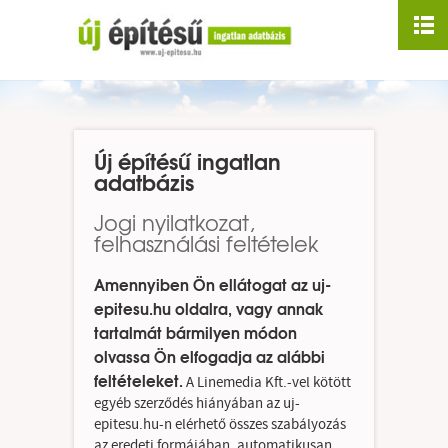
Nyitólap
Rólunk
Mi ez?
Új építésű ingatlan
Linkajánló
adatbázis
Jogi nyilatkozat,
Médiaajánlat
felhasználási feltételek
Kapcsolat
Amennyiben Ön ellátogat az uj-
epitesu.hu oldalra, vagy annak
Budapesti ingatlanok
tartalmát bármilyen módon
olvassa Ön elfogadja az alábbi
Vidéki ingatlanok
feltételeket.
A Linemedia Kft.-vel kötött
egyéb szerződés hiányában az uj-
Vízparti ingatlanok
epitesu.hu-n elérhető összes szabályozás
az eredeti formájában, automatikusan