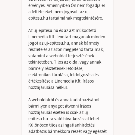
Hasznos linkek
érvényes. Amennyiben Ön nem fogadja el
a feltételeket, nem jogosult az uj-
epitesu.hu tartalmának megtekintésére.
Blog
Az uj-epitesu.hu és az azt működtető
Linemedia Kft. fenntart magának minden
jogot az uj-epitesu.hu, annak bármely
részlete és az azon megjelenő tartalmak,
valamint a weboldal terjesztésének
tekintetében. Tilos az oldal vagy annak
bármely részletének letöltése,
elektronikus tárolása, feldolgozása és
értékesítése a Linemedia Kft. írásos
hozzájárulása nélkül.
A weboldalról és annak adatbázisából
bármilyen anyagot átvenni írásos
hozzájárulás esetén is csak az uj-
epitesu.hu-ra való hivatkozással lehet.
Különösen tilos az ingatlanhirdetési
adatbázis bármekkora részét vagy egészét