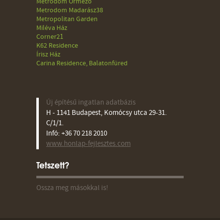
Metrodom Őrmező
Metrodom Madarász38
Metropolitan Garden
Miléva Ház
Corner21
K62 Residence
Írisz Ház
Carina Residence, Balatonfüred
Új építésű ingatlan adatbázis
H - 1141 Budapest, Komócsy utca 29-31.
C/1/1.
Infó: +36 70 218 2010
www.honlap-fejlesztes.com
Tetszett?
Ossza meg másokkal is!