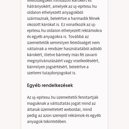
felelősségüket mindazon károkért és
hátrányokért, amelyek az uj-epitesu.hu
oldalon elhelyezett anyagokból
származnak, beleértve a harmadik félnek
okozott károkat is. Ez vonatkozik az uj-
epitesu.hu oldalon elhelyezett reklámokra
és egyéb anyagokra is. Továbbá az
üzemeltetők semmilyen felelősséget nem
vállalnak a rendszer használatából adódó
károkért, illetve bármely más fél zavaró
megnyilvánulásáért vagy viselkedéséért,
bármilyen jogsértésért, beleértve a
szellemi tulajdonjogokat is.
Egyéb rendelkezések
Az uj-epitesu.hu üzemeltetői fenntartják
maguknak a változtatás jogát mind az
általuk üzemeltetett weboldal, mind
pedig az azon szereplő reklámok és egyéb
anyagok tekintetében.