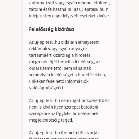
automatizált vagy egyéb módon letölteni,
tárolni és felhasználni- az uj-epitesu.hu-n
kifejezetten engedélyezett eseteket kivéve.
Felelősség kizárása
Az uj-epitesu.hu oldalain elhelyezett
reklámok vagy egyéb anyagok
tartalmáért kizárólag a hirdetés
megrendelőjét terheli a felelősség, az
oldal üzemeltetői nem vállalnak
semmilyen felelősséget a hirdetésekben,
linkeken fellelhető információk
valósághűségéért.
Az uj-epitesu.hu nem ingatlanközvetítő és
nem is kíván ilyen szerepet betölteni,
szerepköre az Ügyfelei hirdetéseinek
megjelenítéséig terjed.
Az uj-epitesu.hu üzemeltetői kizárják